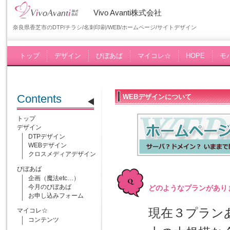
Vivo Avanti株式会社
奈良県香芝市のDTP/チラシ/名刺印刷/WEB/ホームページ/サイトデザイン
トップ
デザイン
びぼあば
マイコレ☆
HOPE
モ
Contents
WEBデザインについて
トップ
デザイン
DTPデザイン
WEBデザイン
クロスメディアデザイン
びぼあば
企画（魔法etc…）
今月のびぼあば
どのようなプランがあり
お申し込みフォーム
現在３プランあ
マイコレ☆
コンテンツ