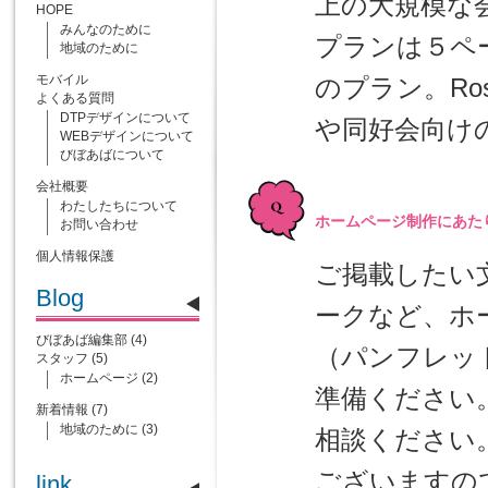
上の大規模な会社
HOPE
みんなのために
プランは５ペ
地域のために
モバイル
のプラン。Ro
よくある質問
DTPデザインについて
や同好会向け
WEBデザインについて
びぼあばについて
会社概要
わたしたちについて
ホームページ制作にあた
お問い合わせ
個人情報保護
ご掲載したい
Blog
ークなど、ホ
びぼあば編集部
(4)
（パンフレッ
スタッフ
(5)
ホームページ
(2)
準備ください
新着情報
(7)
地域のために
(3)
相談ください
ございますの
link